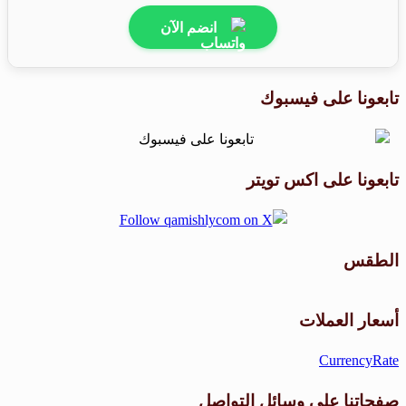
انضم الآن
تابعونا على فيسبوك
تابعونا على اكس تويتر
الطقس
طقس القامشلي
أسعار العملات
CurrencyRate
صفحاتنا على وسائل التواصل