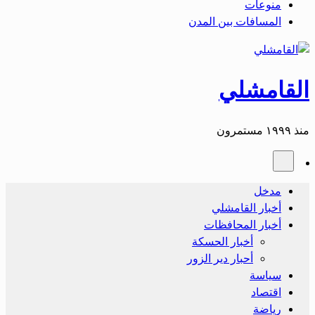
منوعات
المسافات بين المدن
القامشلي
منذ ١٩٩٩ مستمرون
مدخل
أخبار القامشلي
أخبار المحافظات
أخبار الحسكة
أحبار دير الزور
سياسة
اقتصاد
رياضة