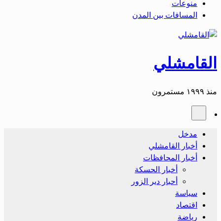
منوعات
المسافات بين المدن
القامشلي
منذ ١٩٩٩ مستمرون
مدخل
أخبار القامشلي
أخبار المحافظات
أخبار الحسكة
أحبار دير الزور
سياسة
اقتصاد
رياضة