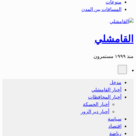
منوعات
المسافات بين المدن
القامشلي
منذ ١٩٩٩ مستمرون
مدخل
أخبار القامشلي
أخبار المحافظات
أخبار الحسكة
أحبار دير الزور
سياسة
اقتصاد
رياضة