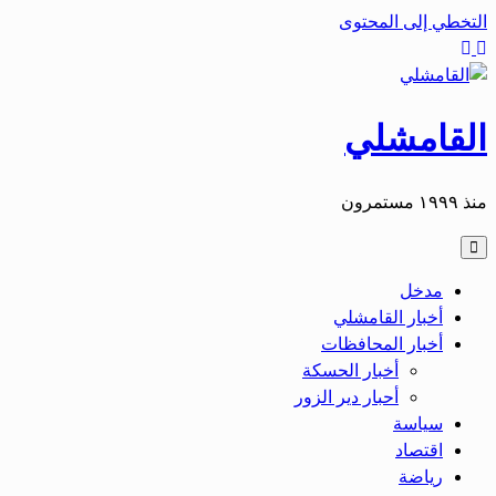
التخطي إلى المحتوى
القامشلي
منذ ١٩٩٩ مستمرون
مدخل
أخبار القامشلي
أخبار المحافظات
أخبار الحسكة
أحبار دير الزور
سياسة
اقتصاد
رياضة