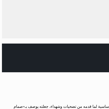
ة أساسية لما قدمه من تضحيات وشهداء، جعلته يوصف بـ«صمام