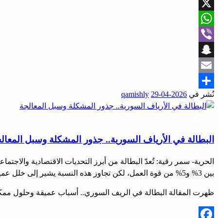
Facebook
X
WhatsApp
Viber
Snapchat
Email
نُشر في
2026-04-29
qamishly
Share
مجتمع
البطالة في الأرياف السورية.. جذور المشكلة وسبل المعال
الحرية- سمر رقية: تُعدّ البطالة من أبرز التحديات الاقتصادية والاجت
بين 3% و5% من قوة العمل، لكن تجاوز هذه النسبة يشير إلى خلل عميق في بنية الاقتصاد. أسباب متعددة أكد خبير السياسات الاقتصادية وأستاذ العلاقات […]
ظهرت المقالة البطالة في الريف السوري.. أسباب عميقة وحلول ممكنة