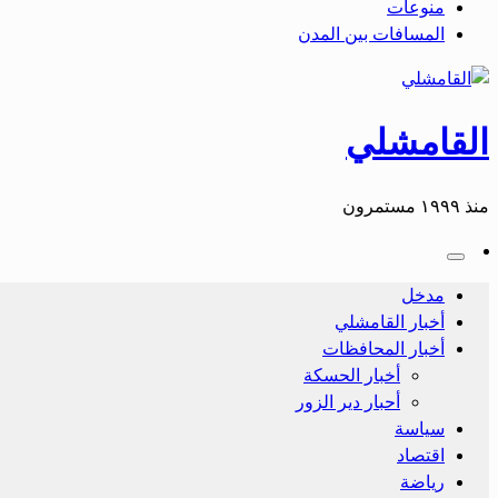
منوعات
المسافات بين المدن
القامشلي
منذ ١٩٩٩ مستمرون
مدخل
أخبار القامشلي
أخبار المحافظات
أخبار الحسكة
أحبار دير الزور
سياسة
اقتصاد
رياضة