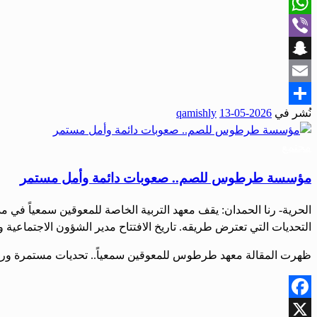
X
WhatsApp
Viber
Snapchat
Email
نُشر في
2026-05-13
qamishly
Share
مجتمع
مؤسسة طرطوس للصم.. صعوبات دائمة وأمل مستمر
الحرية- رنا الحمدان: يقف معهد التربية الخاصة للمعوقين سمعياً في
التحديات التي تعترض طريقه. تاريخ الافتتاح مدير الشؤون الاجتماعية والعمل بطرطوس جولي خو
ظهرت المقالة معهد طرطوس للمعوقين سمعياً.. تحديات مستمرة ورسال
Facebook