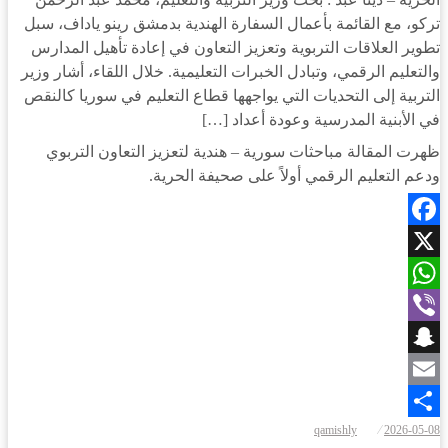
تركو، مع القائمة بأعمال السفارة الهندية بدمشق رينو ياداف، سبل
تطوير العلاقات التربوية وتعزيز التعاون في إعادة تأهيل المدارس
والتعليم الرقمي، وتبادل الخبرات التعليمية. خلال اللقاء، أشار وزير
التربية إلى التحديات التي يواجهها قطاع التعليم في سوريا كالنقص
في الأبنية المدرسية وعودة أعداد […]
ظهرت المقالة مباحثات سورية – هندية لتعزيز التعاون التربوي
ودعم التعليم الرقمي أولاً على صحيفة الحرية.
Facebook
X
WhatsApp
Viber
Snapchat
Email
نُشر
qamishly
2026-05-08
Share
في