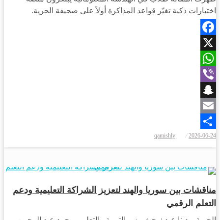
اختبارات ذكية تغيّر قواعد المذاكرة أولاً على صحيفة الحرية.
Facebook
X
WhatsApp
Viber
Snapchat
Email
نُشر
qamishly
2026-06-24
Share
في
مجتمع
مناقشات بين سوريا والهند لتعزيز الشراكة التعليمية ودعم
التعلم الرقمي
الحرية – دينا عبد : بحث وزير التربية والتعليم، محمد عبد الرحمن