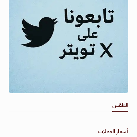
الطقس
طقس القامشلي
أسعار العملات