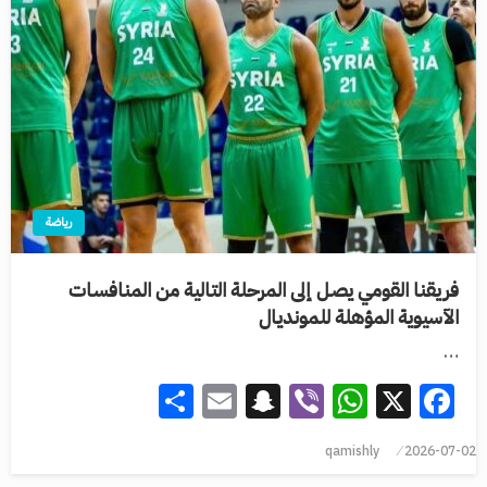
رياضة
فريقنا القومي يصل إلى المرحلة التالية من المنافسات
الآسيوية المؤهلة للمونديال
…
Share
Snapchat
Email
WhatsApp
Viber
Facebook
X
qamishly
2026-07-02