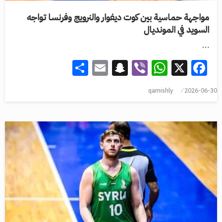
مواجهة حماسية بين كوت ديفوار والنرويج وفرنسا تواجه
السويد في المونديال
…
Share
Snapchat
Email
WhatsApp
Viber
Facebook
X
qamishly
2026-06-30