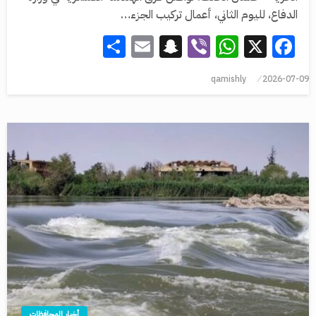
الدفاع، لليوم الثاني، أعمال تركيب الجزء…
Share
Snapchat
Email
WhatsApp
Viber
Facebook
X
qamishly
2026-07-09
أخبار المحافظات