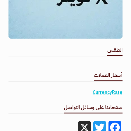
الطقس
طقس القامشلي
أسعار العملات
CurrencyRate
صفحاتنا على وسائل التواصل
X
Twitter
Facebook