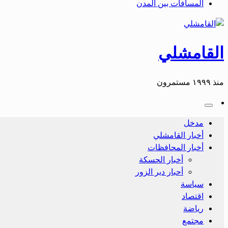
المسافات بين المدن
القامشلي
منذ ١٩٩٩ مستمرون
مدخل
أخبار القامشلي
أخبار المحافظات
أخبار الحسكة
أحبار دير الزور
سياسة
اقتصاد
رياضة
مجتمع