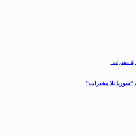
 “سوريا بلا مخدرات”