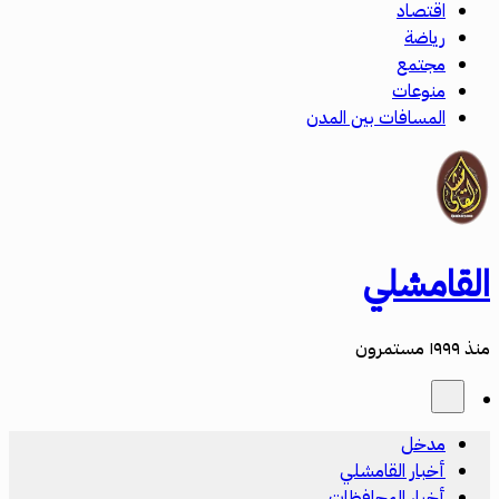
اقتصاد
رياضة
مجتمع
منوعات
المسافات بين المدن
القامشلي
منذ ١٩٩٩ مستمرون
مدخل
أخبار القامشلي
أخبار المحافظات