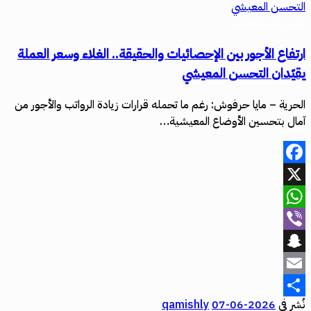
أخبار المحافظات
ارتفاع الأجور بين الإحصائيات والحقيقة.. الغلاء وسعر العملة
يقيّدان التحسن المعيشي
الحرية – مايا حرفوش: رغم ما تحمله قرارات زيادة الرواتب والأجور من
آمال بتحسين الأوضاع المعيشية…
Facebook
X
WhatsApp
Viber
Snapchat
Email
نُشر في
2026-06-07
qamishly
Share