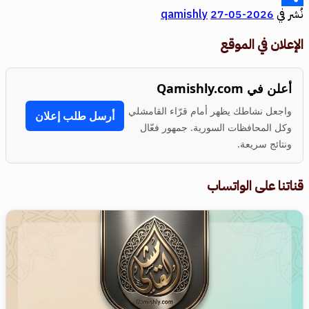
نُشر في
2026-05-27
qamishly
Share
الإعلان في الموقع
أعلن في Qamishly.com
واجعل نشاطك يظهر أمام قرّاء القامشلي
أرسل طلب إعلان
وكل المحافظات السورية. جمهور فعّال
ونتائج سريعة.
قناتنا على الواتساب