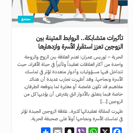
مجتمع
تأثيرات متشابكة.. الروابط المتينة بين
الزوجين تعزز استقرار الأسرة وازدهارها
الحرية – لوريس عمران: تعتبر العلاقة بين الزوج والزوجة
واحدة من أكثر العلاقات تعقيداً وتأثيراً في حياة الأفراد، حيث
تتداخل فيها مسؤوليات وأدوار متعددة تؤثر في تماسك
الأسرة ونجاحها. وقد أظهرت تجارب عديدة أن هناك
مفاهيم قد تكون غامضة أو مغايرة لما يتوقعه الطرفان،
خاصة فيما يتعلق بالأدوار التي يفترض أن يؤديها كل من
الزوجين […]
ظهرت المقالة تعقيداتها كثيرة.. علاقة الزوجين الجيدة تؤثر
في تماسك الأسرة ونجاحها أولاً على صحيفة الحرية.
Share
Snapchat
Email
WhatsApp
Viber
Facebook
X