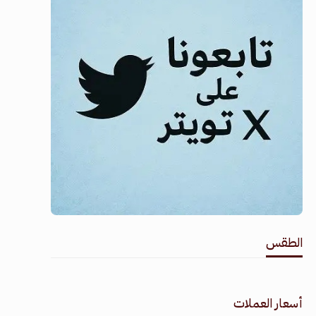
الطقس
طقس القامشلي
أسعار العملات