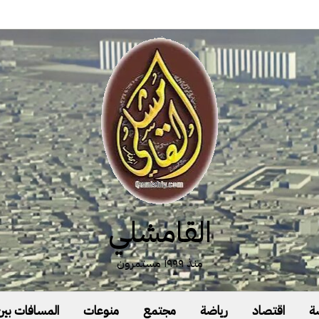
القامشلي
منذ ١٩٩٩ مستمرون
ة
اقتصاد
رياضة
مجتمع
منوعات
المسافات بين