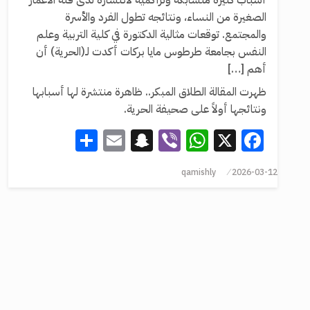
أسباب كثيرة متشابكة وتراكمية لانتشاره لدى فئة الأعمار
الصغيرة من النساء، ونتائجه تطول الفرد والأسرة
والمجتمع. توقعات مثالية الدكتورة في كلية التربية وعلم
النفس بجامعة طرطوس مايا بركات أكدت لـ(الحرية) أن
أهم […]
ظهرت المقالة الطلاق المبكر.. ظاهرة منتشرة لها أسبابها
ونتائجها أولاً على صحيفة الحرية.
Share
Snapchat
Email
WhatsApp
Viber
Facebook
X
qamishly
2026-03-12