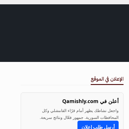
الإعلان في الموقع
أعلن في Qamishly.com
واجعل نشاطك يظهر أمام قرّاء القامشلي وكل
المحافظات السورية. جمهور فعّال ونتائج سريعة.
أرسل طلب إعلان