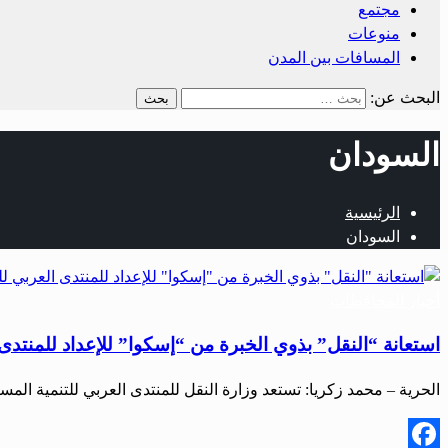
مجتمع
منوعات
المسافات بين المدن
البحث عن:
السودان
الرئيسية
السودان
أخبار المحافظات
استعانة “النقل” بذوي الخبرة من “إسكوا” للإعداد للمنتدى 
الحرية – محمد زكريا: تستعد وزارة النقل للمنتدى العربي للتنمية ال