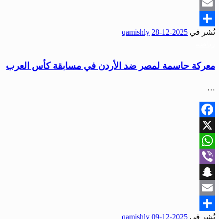
Snapchat
Email
نُشر في
2025-12-28
qamishly
Share
رياضة
معركة حاسمة لمصر ضد الأردن في مسابقة كأس العرب
…
Facebook
X
WhatsApp
Viber
Snapchat
Email
نُشر في
2025-12-09
qamishly
Share