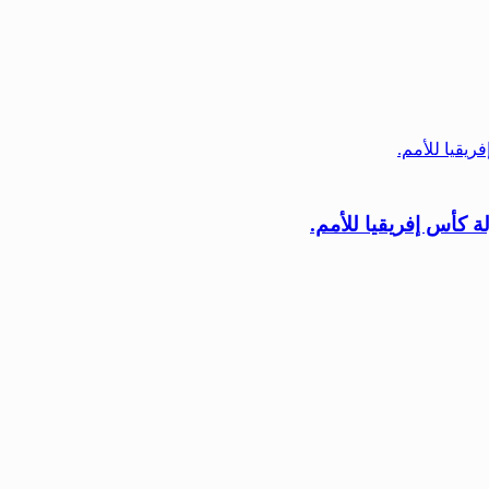
 كأس إفريقيا للأمم.