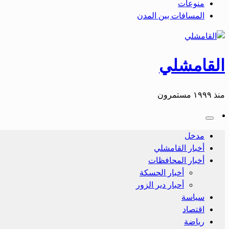
منوعات
المسافات بين المدن
القامشلي
منذ ١٩٩٩ مستمرون
مدخل
أخبار القامشلي
أخبار المحافظات
أخبار الحسكة
أحبار دير الزور
سياسة
اقتصاد
رياضة