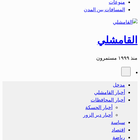
منوعات
المسافات بين المدن
القامشلي
منذ ١٩٩٩ مستمرون
مدخل
أخبار القامشلي
أخبار المحافظات
أخبار الحسكة
أحبار دير الزور
سياسة
اقتصاد
رياضة