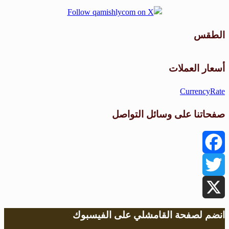
الطقس
طقس القامشلي
أسعار العملات
CurrencyRate
صفحاتنا على وسائل التواصل
Facebook
Twitter
X
انضم لصفحة القامشلي على الفيسبوك