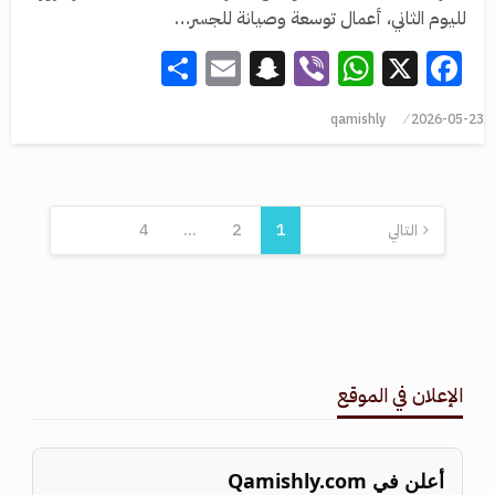
لليوم الثاني، أعمال توسعة وصيانة للجسر…
Share
Snapchat
Email
WhatsApp
Viber
Facebook
X
qamishly
2026-05-23
التالي
1
2
…
4
الإعلان في الموقع
أعلن في Qamishly.com