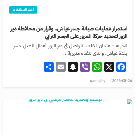
أخبار المحافظات
استمرار عمليات صيانة جسر عياش.. وقرار من محافظة دير
الزور لتحديد حركة المرور على الجسر الترابي
الحرية – عثمان الخلف: تتواصل في دير الزور أعمال تأهيل جسر
بلدة عياش، والذي تنفذه مديرية…
Share
Snapchat
Email
WhatsApp
Viber
Facebook
X
qamishly
2026-05-26