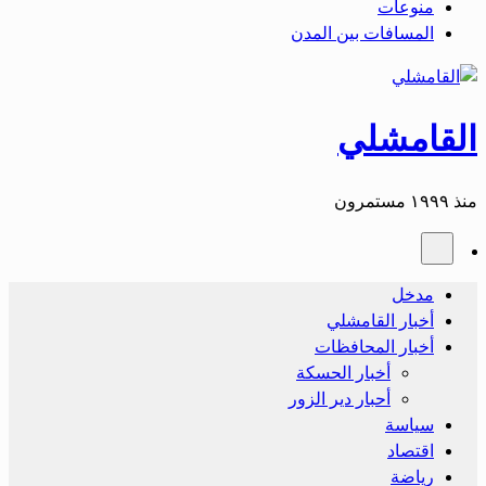
منوعات
المسافات بين المدن
القامشلي
منذ ١٩٩٩ مستمرون
مدخل
أخبار القامشلي
أخبار المحافظات
أخبار الحسكة
أحبار دير الزور
سياسة
اقتصاد
رياضة