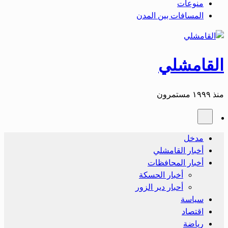
منوعات
المسافات بين المدن
القامشلي
منذ ١٩٩٩ مستمرون
مدخل
أخبار القامشلي
أخبار المحافظات
أخبار الحسكة
أحبار دير الزور
سياسة
اقتصاد
رياضة