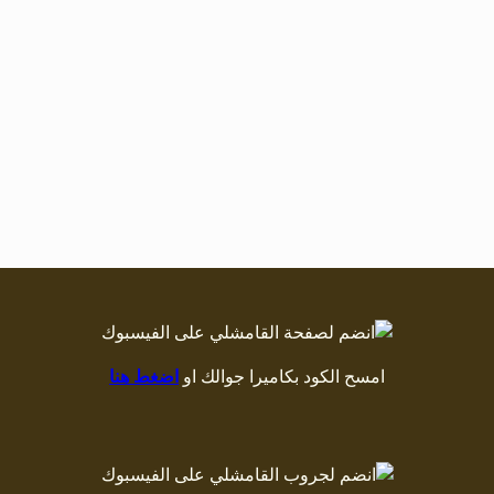
امسح الكود بكاميرا جوالك او
اضغط هنا