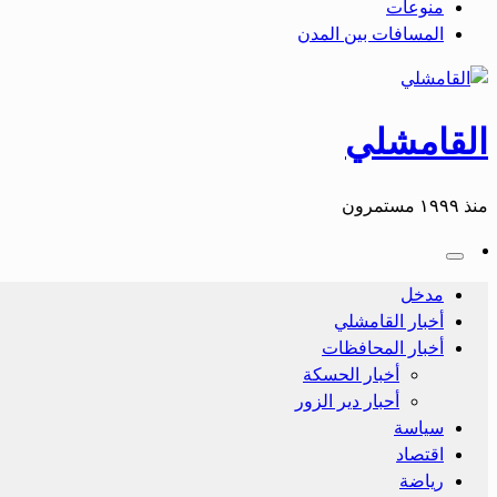
منوعات
المسافات بين المدن
القامشلي
منذ ١٩٩٩ مستمرون
مدخل
أخبار القامشلي
أخبار المحافظات
أخبار الحسكة
أحبار دير الزور
سياسة
اقتصاد
رياضة