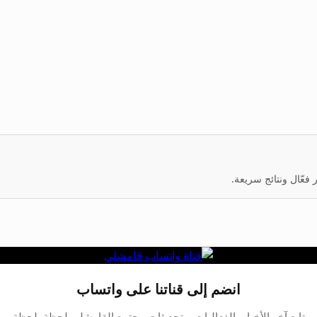
عّال ونتائج سريعة.
انضم إلى قناتنا على واتساب
تابع آخر الأخبار، الفعاليات، وتحديثات مجتمع القامشلي لحظة بلحظة