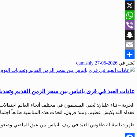
Facebook
X
WhatsApp
Viber
Snapchat
Email
نُشر في
2026-05-27
qamishly
Share
مجتمع
عادات العيد في قرى بانياس بين سحر الزمن القديم وتحديا
الحرية – ثناء عليان: يُحيي المسلمون في مختلف أنحاء العالم احتفالات
ففداه الله بكبش عظيم. ومنذ قرون، اتخذت هذه المناسبة طابعاً اجتماعي
ظهرت المقالة طقوس العيد في ريف بانياس بين عبق الماضي وصعوبة ا