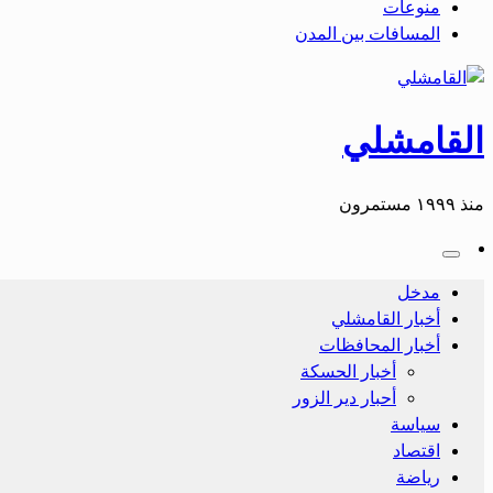
منوعات
المسافات بين المدن
القامشلي
منذ ١٩٩٩ مستمرون
مدخل
أخبار القامشلي
أخبار المحافظات
أخبار الحسكة
أحبار دير الزور
سياسة
اقتصاد
رياضة