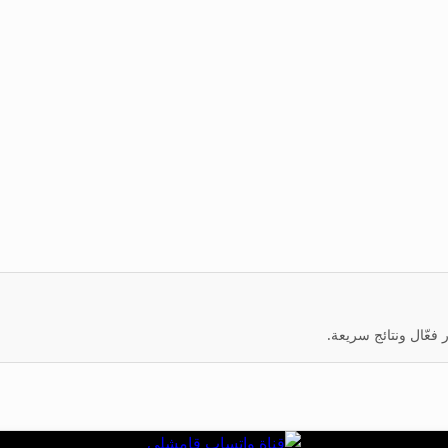
عّال ونتائج سريعة.