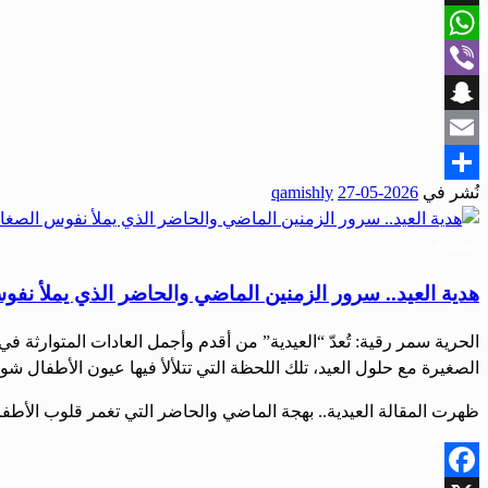
X
WhatsApp
Viber
Snapchat
Email
نُشر في
2026-05-27
qamishly
Share
مجتمع
هدية العيد.. سرور الزمنين الماضي والحاضر الذي يملأ نفو
الحرية سمر رقية: تُعدّ “العيدية” من أقدم وأجمل العادات المتوارثة في
الصغيرة مع حلول العيد، تلك اللحظة التي تتلألأ فيها عيون الأطفال 
ظهرت المقالة العيدية.. بهجة الماضي والحاضر التي تغمر قلوب الأطفال