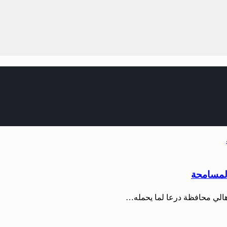
المسامحة
هالي محافظة درعا لما يحمله…