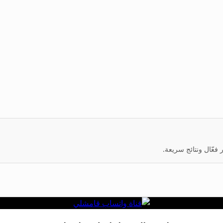
عّال ونتائج سريعة.