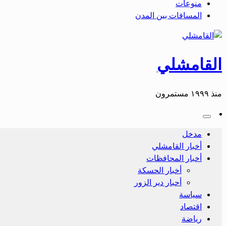
منوعات
المسافات بين المدن
القامشلي
منذ ١٩٩٩ مستمرون
مدخل
أخبار القامشلي
أخبار المحافظات
أخبار الحسكة
أحبار دير الزور
سياسة
اقتصاد
رياضة