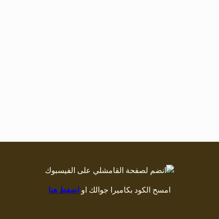
امسح الكود بكاميرا جوالك او
اضغط هنا