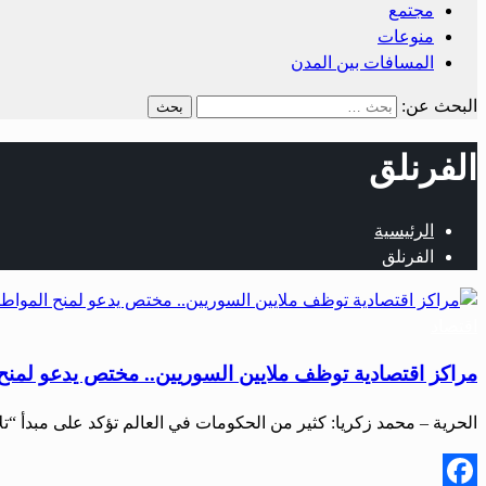
مجتمع
منوعات
المسافات بين المدن
البحث عن:
الفرنلق
الرئيسية
الفرنلق
اقتصاد
مراكز اقتصادية توظف ملايين السوريين.. مختص يدعو لمنح
الحرية – محمد زكريا: كثير من الحكومات في العالم تؤكد على مبدأ “ت