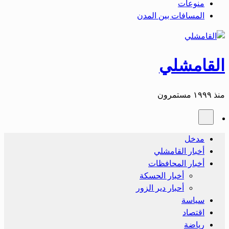
منوعات
المسافات بين المدن
القامشلي
منذ ١٩٩٩ مستمرون
مدخل
أخبار القامشلي
أخبار المحافظات
أخبار الحسكة
أحبار دير الزور
سياسة
اقتصاد
رياضة