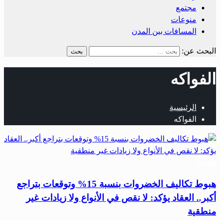
مجتمع
منوعات
المسافات بين المدن
البحث عن:
الفواكه
الرئيسية
الفواكه
اقتصاد
هبوط تكاليف الخضروات بنسبة 15% وتوقعات بتراجع
أكبر.. العقاد يؤكد: لا نقص في الأنواع ولا زيادات غير
منطقية