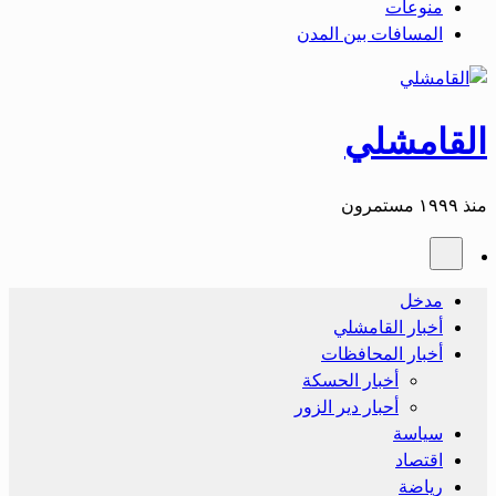
منوعات
المسافات بين المدن
القامشلي
منذ ١٩٩٩ مستمرون
مدخل
أخبار القامشلي
أخبار المحافظات
أخبار الحسكة
أحبار دير الزور
سياسة
اقتصاد
رياضة