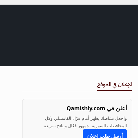
الإعلان في الموقع
أعلن في Qamishly.com
واجعل نشاطك يظهر أمام قرّاء القامشلي وكل
المحافظات السورية. جمهور فعّال ونتائج سريعة.
أرسل طلب إعلان