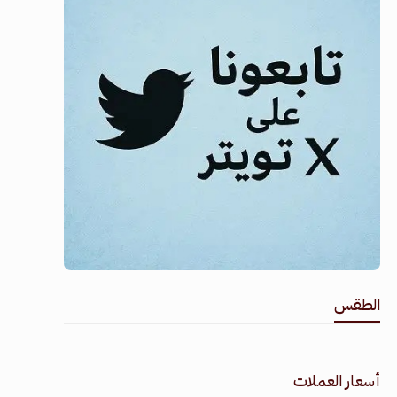
الطقس
طقس القامشلي
أسعار العملات