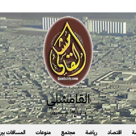
القامشلي
منذ ١٩٩٩ مستمرون
ة
اقتصاد
رياضة
مجتمع
منوعات
المسافات بين