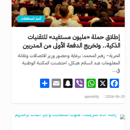
أخبار المحافظات
إطلاق حملة «مليون مستفيد» للتقنيات
الذكية.. وتخريج الدفعة الأولى من المدربين
الحرية– زهير المحمد: برعاية وحضور وزير الاتصالات وتقانة
المعلومات عبد السلام هيكل، احتضنت المكتبة الوطنية
في…
Share
Snapchat
Email
WhatsApp
Viber
Facebook
X
qamishly
2026-06-25