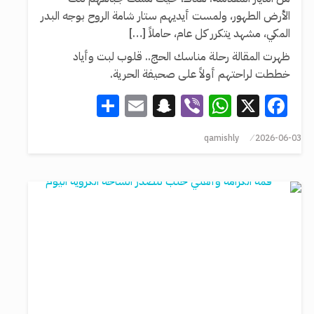
الأرض الطهور، ولمست أيديهم ستار شامة الروح بوجه البدر
المكي، مشهد يتكرر كل عام، حاملاً […]
ظهرت المقالة رحلة مناسك الحج.. قلوب لبت وأياد
خططت لراحتهم أولاً على صحيفة الحرية.
Share
Snapchat
Email
WhatsApp
Viber
Facebook
X
qamishly
2026-06-03