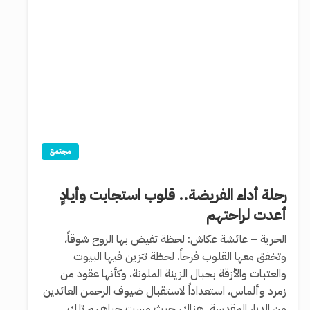
مجتمع
رحلة أداء الفريضة.. قلوب استجابت وأيادٍ
أعدت لراحتهم
الحرية – عائشة عكاش: لحظة تفيض بها الروح شوقاً،
وتخفق معها القلوب فرحاً. لحظة تتزين فيها البيوت
والعتبات والأزقة بحبال الزينة الملونة، وكأنها عقود من
زمرد وألماس، استعداداً لاستقبال ضيوف الرحمن العائدين
من الديار المقدسة. هناك، حيث مست جباههم تلك