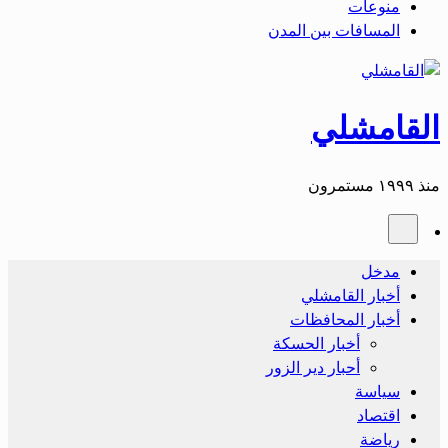
منوعات
المسافات بين المدن
القامشلي
منذ ١٩٩٩ مستمرون
مدخل
أخبار القامشلي
أخبار المحافظات
أخبار الحسكة
أحبار دير الزور
سياسة
اقتصاد
رياضة