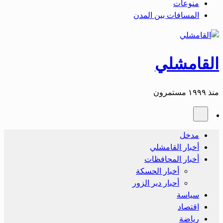
منوعات
المسافات بين المدن
القامشلي
منذ ١٩٩٩ مستمرون
مدخل
أخبار القامشلي
أخبار المحافظات
أخبار الحسكة
أحبار دير الزور
سياسة
اقتصاد
رياضة