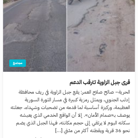
مجتمع
قرى جبل الزاوية تترقب الدعم
الحرية– صالح صلاح العمر: يقع جبل الزاوية في ريف محافظة
إدلب الجنوبي، ويمثل رمزية كبيرة في مسار الثورة السورية
العظيمة، وركيزة أساسية لما قدمه من تضحيات وشهداء، جعلته
يوصف بـ«صمام الأمان». إلا أن الواقع الخدمي الذي يعيشه
سكانه اليوم لا يرتقي إلى حجم مكانته، فهذا الجبل الذي يضم
نحو 36 قرية ويقطنه أكثر من مئتي […]