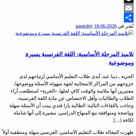
Snapchat
Email
نُشر في
2026-06-18
qamishly
Share
مجتمع
تلاميذ المرحلة الأساسية: اللغة الفرنسية يسيرة
وموضوعية
الحرية ـ دينا عبد: أبدى طلاب التعليم الأساسي ارتياحهم لدى
خروجهم من المراكز الامتحانية لجهة سهولة الأسئلة ووضوحها،
معتبرين أنها ملائمة والوقت كافٍ لحلها. «الحرية» استطلعت آراء
الطلاب والطالبات وأهل الاختصاص عن مادة اللغة الفرنسية،
وجاءت باللقاءات التالية: الطالبة يارا فندي بينت أن الأسئلة سهلة
وواضحة ومتوافقة مع المنهاج الدراسي، مشيرة إلى أنها شاملة
لكافة […]
ظهرت المقالة طلاب التعليم الأساسي: الفرنسي سهلة ومنطقية أولاً