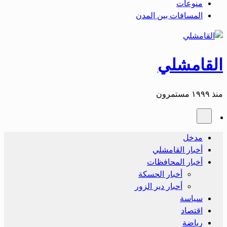
منوعات
المسافات بين المدن
القامشلي
منذ ١٩٩٩ مستمرون
مدخل
أخبار القامشلي
أخبار المحافظات
أخبار الحسكة
أحبار دير الزور
سياسة
اقتصاد
رياضة