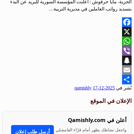
الحرية- مايا حرفوش : أعلنت المؤسسة السورية للبريد عن البدء
بتسديد رواتب العاملين في مديرية التربية…
Facebook
X
WhatsApp
Viber
Snapchat
Email
نُشر في
2025-12-17
qamishly
Share
الإعلان في الموقع
أعلن في Qamishly.com
واجعل نشاطك يظهر أمام قرّاء القامشلي
أرسل طلب إعلان