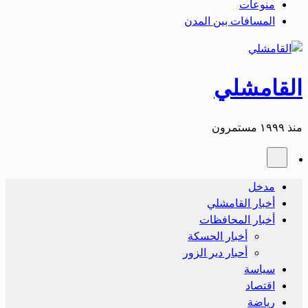
منوعات
المسافات بين المدن
القامشلي
منذ ١٩٩٩ مستمرون
مدخل
أخبار القامشلي
أخبار المحافظات
أخبار الحسكة
أحبار دير الزور
سياسة
اقتصاد
رياضة