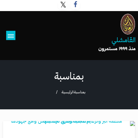
القامشلي
منذ ١٩٩٩ مستمرون
بمناسبة
بمناسبة
الرئيسية