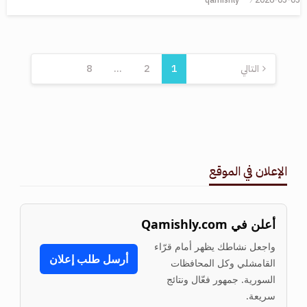
التالي
1
2
…
8
الإعلان في الموقع
أعلن في Qamishly.com
واجعل نشاطك يظهر أمام قرّاء
أرسل طلب إعلان
القامشلي وكل المحافظات
السورية. جمهور فعّال ونتائج
سريعة.