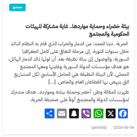
مجتمع
بيئة خضراء وحماية مواردها.. غاية مشتركة للهيئات
الحكومية والمجتمع
الحرية ـ دينا الحمد: من الدمار والخراب الذي قام به النظام البائد
خلال سنوات الثورة، إلى مرحلة التعافي على كامل الجغرافيا
السورية، والوصول إلى بيئة نظيفة بعد أن لوثها ذاك الدمار الهائل،
هو هدف مؤسسات الدولة السورية وغايتها ومعها المجتمع
المحلي، لأن البيئة النظيفة هي الحامل الأساسي لكل المشاريع
التي ينهض بها القطاعان العام والخاص. […]
ظهرت المقالة وطن أخضر وحماية بيئته وموارده.. هدف مشترك
لمؤسسات الدولة والمجتمع أولاً على صحيفة الحرية.
Share
Snapchat
Email
WhatsApp
Viber
Facebook
X
qamishly
2026-06-06