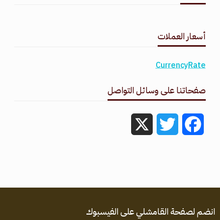
طقس القامشلي
أسعار العملات
CurrencyRate
صفحاتنا على وسائل التواصل
X
Twitter
Facebook
انضم لصفحة القامشلي على الفيسبوك