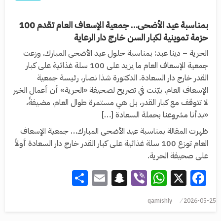
بمناسبة عيد الأضحى… جمعية الإسعاف العام تقدم 100
حزمة تموينية لكبار السن خارج دار الرعاية
الحرية – دينا عبد: بمناسبة حلول عيد الأضحى المبارك، وزعت
جمعية الإسعاف العام ما يزيد على 100 سلة غذائية على كبار
القدر خارج دار السعادة. الدكتورة شذا نصار، رئيسة جمعية
الإسعاف العام، بيّنت في تصريح لصحيفة «الحرية» أن أعمال الخير
لا تتوقف مع كبار القدر، بل هي مستمرة طوال العام، مضيفةً،
«بدأنا مشروعنا بحملة السعادة […]
ظهرت المقالة بمناسبة عيد الأضحى المبارك… جمعية الإسعاف
العام توزع 100 سلة غذائية على كبار القدر خارج دار السعادة أولاً
على صحيفة الحرية.
Share
Snapchat
Email
WhatsApp
Viber
Facebook
X
qamishly
2026-05-25