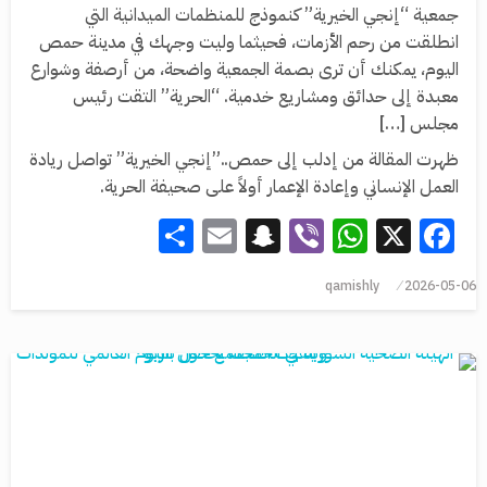
جمعية “إنجي الخيرية” كنموذج للمنظمات الميدانية التي
انطلقت من رحم الأزمات، فحيثما وليت وجهك في مدينة حمص
اليوم، يمكنك أن ترى بصمة الجمعية واضحة، من أرصفة وشوارع
معبدة إلى حدائق ومشاريع خدمية. “الحرية” التقت رئيس
مجلس […]
ظهرت المقالة من إدلب إلى حمص..”إنجي الخيرية” تواصل ريادة
العمل الإنساني وإعادة الإعمار أولاً على صحيفة الحرية.
Share
Snapchat
Email
WhatsApp
Viber
Facebook
X
qamishly
2026-05-06