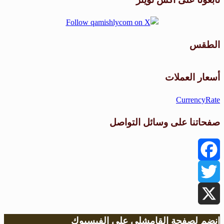
الطقس
طقس القامشلي
أسعار العملات
CurrencyRate
صفحاتنا على وسائل التواصل
Facebook
Twitter
X
انضم لصفحة القامشلي على الفيسبوك