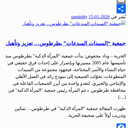
Email
نُشر في
2026-01-15
qamishly
Share
مجتمع
جمعية “السيدات المبدعات” بطرطوس… تعزيز وتأهيل
الحرية – وداد محفوض: بدأت جمعية “المرأة الذكية” بطرطوس منذ
تأسيسها عام 2005 مسيرتها وبإصرار على إحداث فرق حقيقي في
حياة النساء والأسر المحتاجة، فبجهود مجموعة من السيدات
المتطوعات، تحوّلت الجمعية إلى نموذج رائد في العمل الأهلي
والإنتاجي والخيري، لتغدو واحدة من أبرز الجمعيات الفاعلة في
محافظة طرطوس. دعم المرأة رئيس جمعية “المرأة الذكية” في
[…]
ظهرت المقالة جمعية “المرأة الذكية” في طرطوس… تمكين
وتدريب أولاً على صحيفة الحرية.