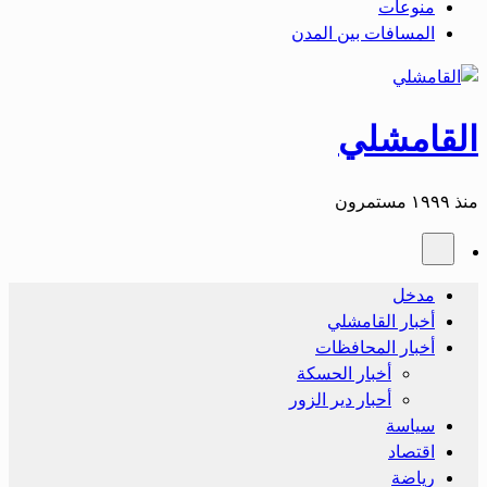
منوعات
المسافات بين المدن
القامشلي
منذ ١٩٩٩ مستمرون
مدخل
أخبار القامشلي
أخبار المحافظات
أخبار الحسكة
أحبار دير الزور
سياسة
اقتصاد
رياضة