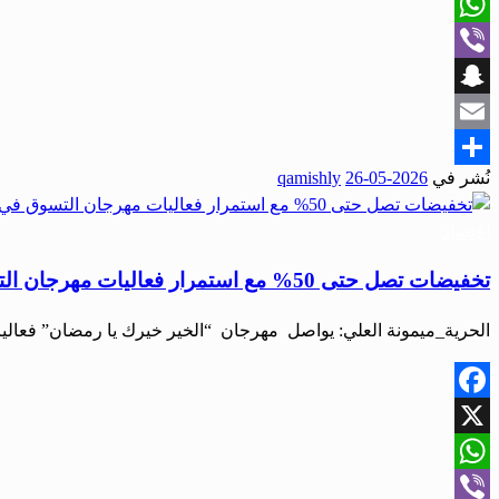
X
WhatsApp
Viber
Snapchat
Email
نُشر في
2026-05-26
qamishly
Share
اقتصاد
تخفيضات تصل حتى 50% مع استمرار فعاليات مهرجان التسوق في حمص “الخير بكم يا رمضان”
الحرية_ميمونة العلي: يواصل مهرجان “الخير خيرك يا رمضان” فعالي
Facebook
X
WhatsApp