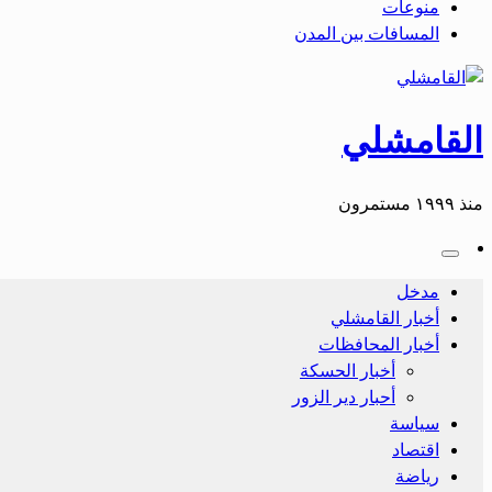
منوعات
المسافات بين المدن
القامشلي
منذ ١٩٩٩ مستمرون
مدخل
أخبار القامشلي
أخبار المحافظات
أخبار الحسكة
أحبار دير الزور
سياسة
اقتصاد
رياضة