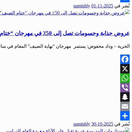
نُشر في
2025-11-01
qamishly
Share
أخبار المحافظات
عروض جذابة وحسومات تصل إلى 50٪ في مهرجان “ختام الصيف” بطرطوس
الحرية – وداد محفوض: يستمر مهرجان “نهاية الصيف” المقام في س
Facebook
X
WhatsApp
Viber
Snapchat
Email
نُشر في
2025-10-30
qamishly
Share