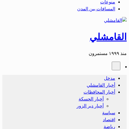
منوعات
المسافات بين المدن
القامشلي
منذ ١٩٩٩ مستمرون
مدخل
أخبار القامشلي
أخبار المحافظات
أخبار الحسكة
أحبار دير الزور
سياسة
اقتصاد
رياضة