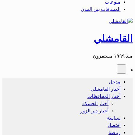
منوعات
المسافات بين المدن
القامشلي
منذ ١٩٩٩ مستمرون
مدخل
أخبار القامشلي
أخبار المحافظات
أخبار الحسكة
أحبار دير الزور
سياسة
اقتصاد
رياضة