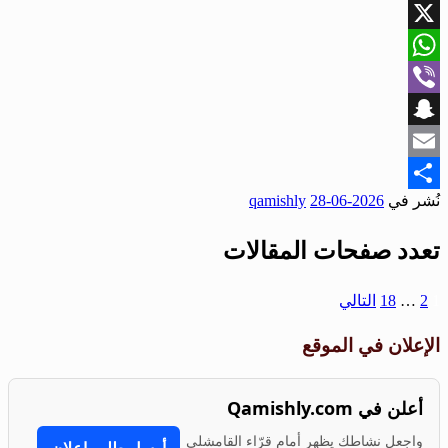
Facebook
X
WhatsApp
Viber
Snapchat
Email
نُشر في
2026-06-28
qamishly
Share
تعدد صفحات المقالات
1
2
…
18
التالي
الإعلان في الموقع
أعلن في Qamishly.com
واجعل نشاطك يظهر أمام قرّاء القامشلي
أرسل طلب إعلان