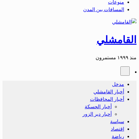
منوعات
المسافات بين المدن
القامشلي
منذ ١٩٩٩ مستمرون
مدخل
أخبار القامشلي
أخبار المحافظات
أخبار الحسكة
أحبار دير الزور
سياسة
اقتصاد
رياضة