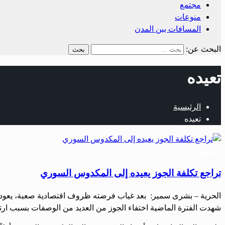
مجتمع
منوعات
المسافات بين المدن
البحث عن:
تعيده
الرئيسية
تعيده
مجتمع
تراجع تكلفة الجوز يعيده إلى المكدوس السوري
الحرية – بشرى سمير: بعد غياب فرضته ظروف اقتصادية صعبة، يعود ا
شهدت الفترة الماضية اختفاء الجوز من العديد من الوصفات بسبب ارتفاع أسعاره ال