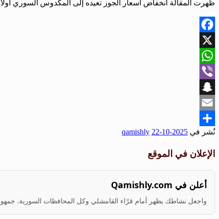
ظهرت المقالة انخفاض أسعار الجوز تعيده إلى المكدوس السوري أولاً
Facebook
X
WhatsApp
Viber
Snapchat
Email
نُشر في
2025-10-22
qamishly
Share
الإعلان في الموقع
أعلن في Qamishly.com
واجعل نشاطك يظهر أمام قرّاء القامشلي وكل المحافظات السورية. جمهور ف