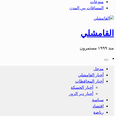
منوعات
المسافات بين المدن
القامشلي
منذ ١٩٩٩ مستمرون
مدخل
أخبار القامشلي
أخبار المحافظات
أخبار الحسكة
أحبار دير الزور
سياسة
اقتصاد
رياضة