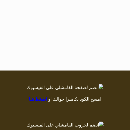
امسح الكود بكاميرا جوالك او
اضغط هنا