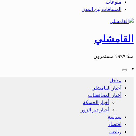
منوعات
المسافات بين المدن
القامشلي
منذ ١٩٩٩ مستمرون
مدخل
أخبار القامشلي
أخبار المحافظات
أخبار الحسكة
أحبار دير الزور
سياسة
اقتصاد
رياضة