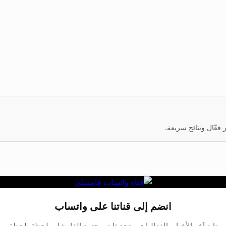
عّال ونتائج سريعة.
انضم إلى قناتنا على واتساب
تابع آخر الأخبار، الفعاليات، وتحديثات مجتمع القامشلي لحظة بلحظة