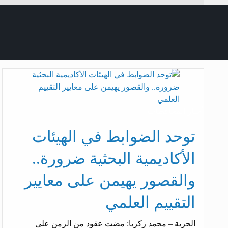
أخبار المحافظات
توحد الضوابط في الهيئات
الأكاديمية البحثية ضرورة..
والقصور يهيمن على معايير
التقييم العلمي
الحرية – محمد زكريا: مضت عقود من الزمن على