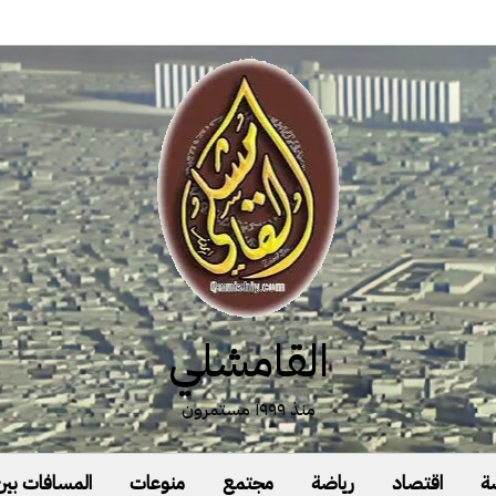
القامشلي
منذ ١٩٩٩ مستمرون
ة
اقتصاد
رياضة
مجتمع
منوعات
المسافات بين