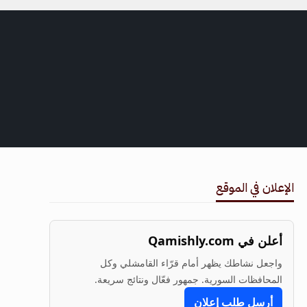
الإعلان في الموقع
أعلن في Qamishly.com
واجعل نشاطك يظهر أمام قرّاء القامشلي وكل
المحافظات السورية. جمهور فعّال ونتائج سريعة.
أرسل طلب إعلان