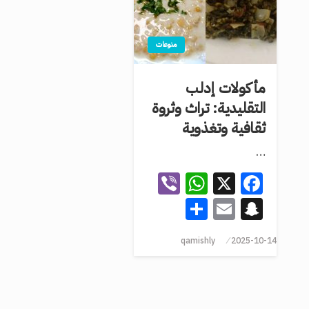
منوعات
مأكولات إدلب
التقليدية: تراث وثروة
ثقافية وتغذوية
…
WhatsApp
Viber
Facebook
X
Share
Snapchat
Email
qamishly
2025-10-14