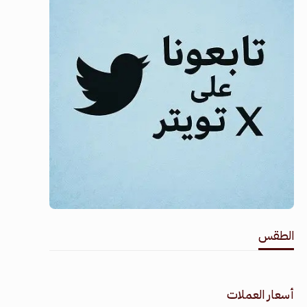
الطقس
طقس القامشلي
أسعار العملات