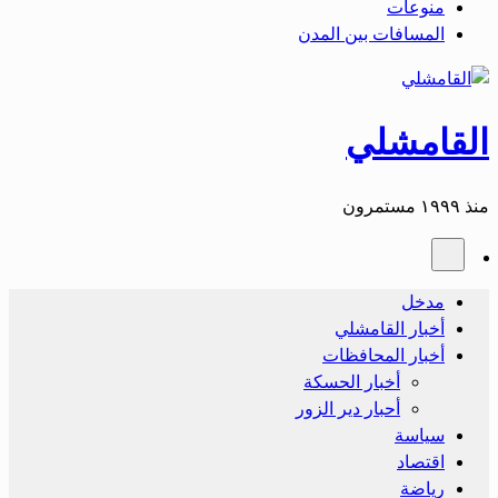
منوعات
المسافات بين المدن
القامشلي
منذ ١٩٩٩ مستمرون
مدخل
أخبار القامشلي
أخبار المحافظات
أخبار الحسكة
أحبار دير الزور
سياسة
اقتصاد
رياضة