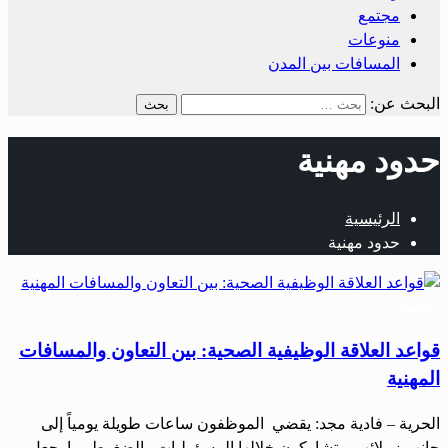
مجتمع
منوعات
المسافات بين المدن
البحث عن:
‏حدود مهنية
الرئيسية
‏حدود مهنية
مجتمع
قواعد العلاقة الوظيفية الصحية: بين التعاون والمسافات
المهنية
‏الحرية – فادية مجد: ‏يقضي الموظفون ساعات طويلة يومياً إلى
جانب زملائهم، يتشاركون خلالها المسؤوليات والضغوط، ما يجعل