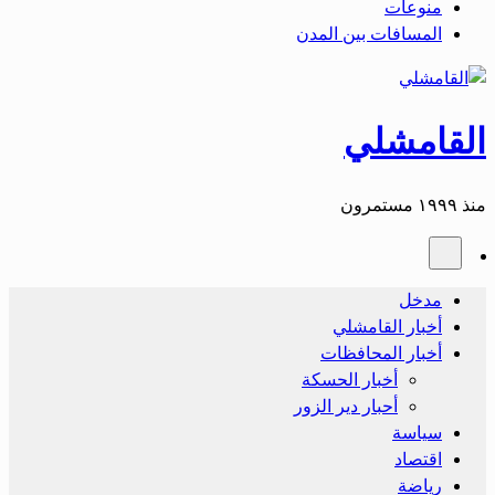
منوعات
المسافات بين المدن
القامشلي
منذ ١٩٩٩ مستمرون
مدخل
أخبار القامشلي
أخبار المحافظات
أخبار الحسكة
أحبار دير الزور
سياسة
اقتصاد
رياضة