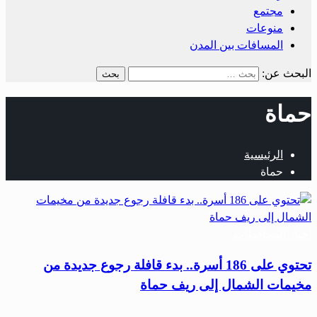
مجتمع
منوعات
المسافات بين المدن
البحث عن:
حماة
الرئيسية
حماة
أخبار المحافظات
تحتوي على 186 أسرة.. بدء قافلة رجوع جديدة من
مخيمات الشمال إلى ريف حماة
…