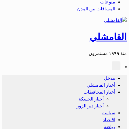
منوعات
المسافات بين المدن
القامشلي
منذ ١٩٩٩ مستمرون
مدخل
أخبار القامشلي
أخبار المحافظات
أخبار الحسكة
أحبار دير الزور
سياسة
اقتصاد
رياضة