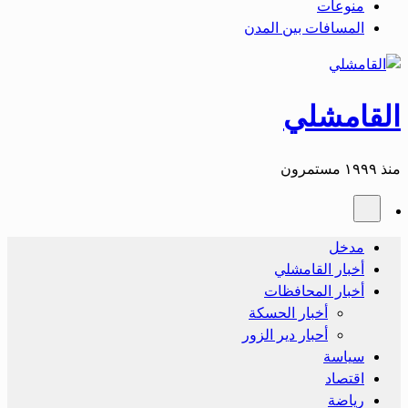
منوعات
المسافات بين المدن
القامشلي
منذ ١٩٩٩ مستمرون
مدخل
أخبار القامشلي
أخبار المحافظات
أخبار الحسكة
أحبار دير الزور
سياسة
اقتصاد
رياضة