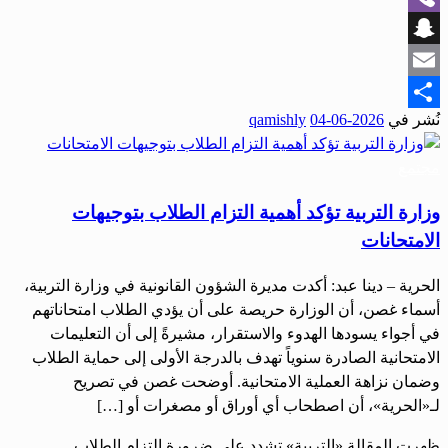
Viber
Snapchat
Email
نُشر في
2026-06-04
qamishly
Share
مجتمع
وزارة التربية تؤكد أهمية التزام الطلاب بتوجيهات
الامتحانات
الحرية – دينا عبد: أكدت مديرة الشؤون القانونية في وزارة التربية،
أسماء غصن، أن الوزارة حريصة على أن يؤدي الطلاب امتحاناتهم
في أجواء يسودها الهدوء والاستقرار، مشيرةً إلى أن التعليمات
الامتحانية الصادرة سنوياً تهدف بالدرجة الأولى إلى حماية الطلاب
وضمان نزاهة العملية الامتحانية. أوضحت غصن في تصريح
لـ«الحرية»، أن اصطحاب أي أوراق أو مصغرات أو […]
ظهرت المقالة «التربية» تشدد على ضرورة التزام الطلاب