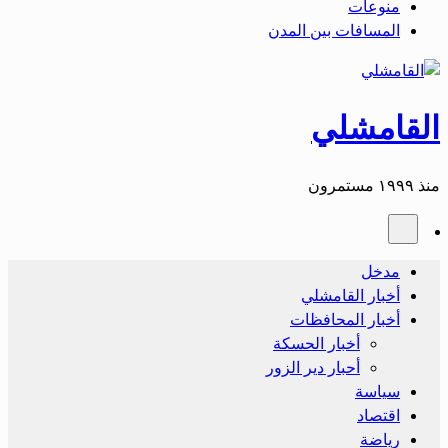
منوعات
المسافات بين المدن
القامشلي
منذ ١٩٩٩ مستمرون
مدخل
أخبار القامشلي
أخبار المحافظات
أخبار الحسكة
أحبار دير الزور
سياسة
اقتصاد
رياضة