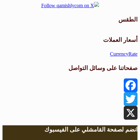
الطقس
طقس القامشلي
أسعار العملات
CurrencyRate
صفحاتنا على وسائل التواصل
Facebook
Twitter
X
انضم لصفحة القامشلي على الفيسبوك