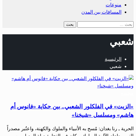
منوعات
المسافات بين المدن
البحث
عن:
شعبي
الرئيسية
شعبي
مجتمع
«الزيت» في الفلكلور الشعبي.. بين حكاية «فانوس أم
هاشم» ومسلسل «شيخنا»
الحرية ـ رنا بغدان: مُسح به الأنبياء والملوك والكهنة، واعتُبر مصدراً
للنور وطعام الآلهة المبارك، وكان في التجارة صلة الوصل بين