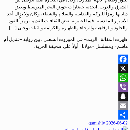
الشرق والغرب، اتخذته حضارات حوض البحر المتوسط وبعض
دياناتها رمزاً للبركة والقداسة والسلام والشفاء، وكان ولا يزال أحد
الأسرار المقدسة، فيما اعتبرته بعض الثقافات القديمة رمزاً للقوة
والخلود والرفاهية والرخاء والطهارة والكرامة والثبات وحتى […]
ظهرت المقالة «الزيت» في الموروث الشعبي.. بين رواية «قنديل أم
هاشم» ومسلسل «مولانا» أولاً على صحيفة الحرية.
Facebook
X
WhatsApp
Viber
Snapchat
Email
نُشر
qamishly
2026-06-02
Share
في