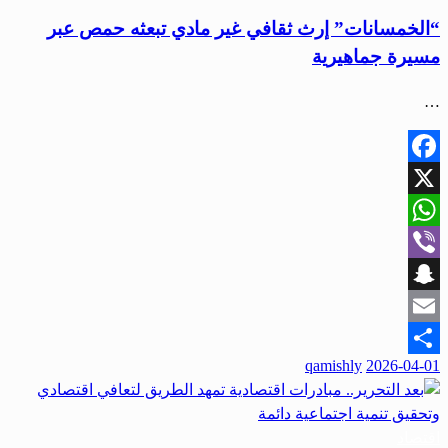
“الخمسانات” إرث ثقافي غير مادي تبعثه حمص عبر
مسيرة جماهيرية
…
Facebook
X
WhatsApp
Viber
Snapchat
Email
نُشر
qamishly
2026-04-01
Share
في
اقتصاد