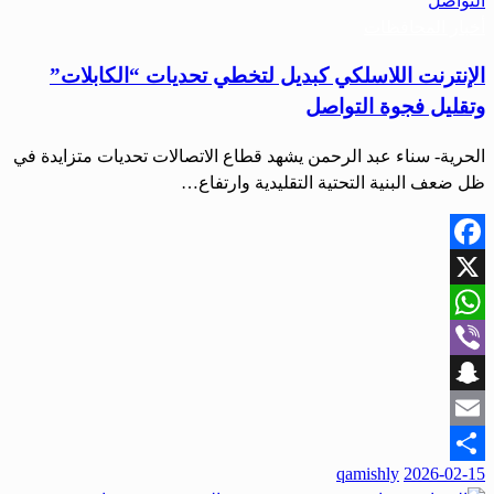
أخبار المحافظات
الإنترنت اللاسلكي كبديل لتخطي تحديات “الكابلات”
وتقليل فجوة التواصل
الحرية- سناء عبد الرحمن يشهد قطاع الاتصالات تحديات متزايدة في
ظل ضعف البنية التحتية التقليدية وارتفاع…
Facebook
X
WhatsApp
Viber
Snapchat
Email
نُشر
qamishly
2026-02-15
Share