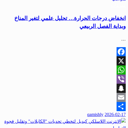
منوعات
انخفاض درجات الحرارة… تحليل علمي لتغير المناخ
وبداية الفصل الربيعي
…
Facebook
X
WhatsApp
Viber
Snapchat
Email
نُشر
qamishly
2026-02-17
Share
في