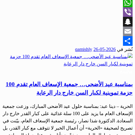
X
WhatsApp
Viber
Snapchat
Email
نُشر في
2026-05-26
qamishly
Share
مجتمع
بمناسبة عيد الأضحى… جمعية الإسعاف العام تقدم 100
حزمة تموينية لكبار السن خارج دار الرعاية
الحرية – دينا عبد: بمناسبة حلول عيد الأضحى المبارك، وزعت جمعية
الإسعاف العام ما يزيد على 100 سلة غذائية على كبار القدر خارج دار
السعادة. الدكتورة شذا نصار، رئيسة جمعية الإسعاف العام، بيّنت في
تصريح لصحيفة «الحرية» أن أعمال الخير لا تتوقف مع كبار القدر، بل