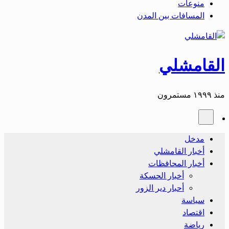
منوعات
المسافات بين المدن
القامشلي
منذ ١٩٩٩ مستمرون
مدخل
أخبار القامشلي
أخبار المحافظات
أخبار الحسكة
أحبار دير الزور
سياسة
اقتصاد
رياضة