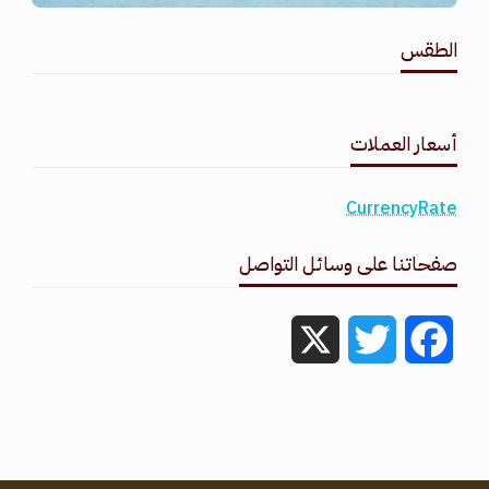
الطقس
طقس القامشلي
أسعار العملات
CurrencyRate
صفحاتنا على وسائل التواصل
X
Twitter
Facebook