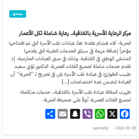
مجتمع
مركز الرعاية الأسرية باللاذقية.. رعاية شاملة لكل الأعمار
الحرية- آلاء هشام عقدة: تعدّ عيادات طب الأسرة التي تم افتتاحها
مؤخراً إضافة مهمة في سياق الخدمات الطبية التي يقدمها
المشفى الوطني في اللاذقية، وذلك في مبنى العيادات الخارجية، إذ
تقدم خدمات شاملة لجميع الفئات العمرية. الدكتور لؤي سعيد
طبيب الطوارئ في عيادة طب الأسرة بيّن في تصريح لـ “الحرية” أن
العيادة تتضمن عدة اختصاصات […]
ظهرت المقالة عيادة طب الأسرة باللاذقية.. خدمات متكاملة
لجميع الفئات العمرية أولاً على صحيفة الحرية.
Share
Snapchat
Email
WhatsApp
Viber
Facebook
X
qamishly
2026-01-18