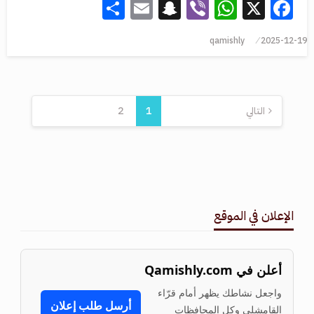
Share
Snapchat
Email
WhatsApp
Viber
Facebook
X
qamishly
2025-12-19
التالي
1
2
الإعلان في الموقع
أعلن في Qamishly.com
واجعل نشاطك يظهر أمام قرّاء
أرسل طلب إعلان
القامشلي وكل المحافظات