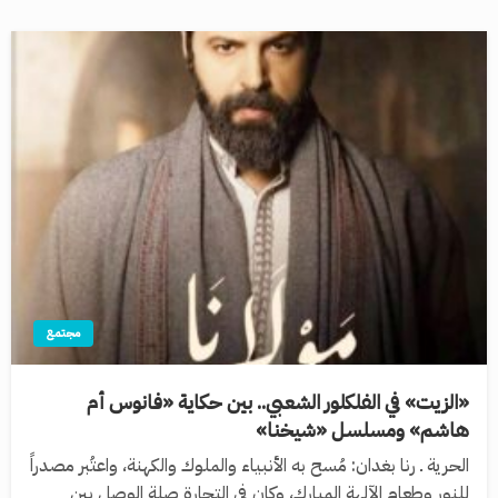
مجتمع
«الزيت» في الفلكلور الشعبي.. بين حكاية «فانوس أم
هاشم» ومسلسل «شيخنا»
الحرية ـ رنا بغدان: مُسح به الأنبياء والملوك والكهنة، واعتُبر مصدراً
للنور وطعام الآلهة المبارك، وكان في التجارة صلة الوصل بين