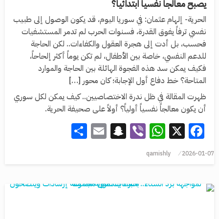
يصبح معالجاً نفسياً ابتدائياً؟
الحرية- إلهام عثمان: في سوريا اليوم، قد يكون الوصول إلى طبيب
نفسي ترفاً يفوق القدرة، فسنوات الحرب لم تدمر المستشفيات
فحسب، بل أدت إلى هجرة العقول والكفاءات.. لكن الحاجة
للدعم النفسي، خاصة بين الأطفال، لم تكن يوماً أكثر إلحاحاً،
فكيف يمكن سد هذه الفجوة الهائلة بين الحاجة والموارد
المتاحة؟ خط دفاع أول الإجابة؛ كان محور […]
ظهرت المقالة في ظل ندرة الاختصاصيين.. كيف يمكن لكل سوري
أن يكون معالجاً نفسياً أولياً؟ أولاً على صحيفة الحرية.
Share
Snapchat
Email
WhatsApp
Viber
Facebook
X
qamishly
2026-01-07