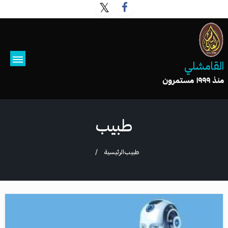
القامشلي
منذ ١٩٩٩ مستمرون
طبيب
طبيب
الرئيسية