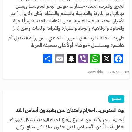
الشرق والغرب، اتخذته حضارات حوض البحر المتوسط وبعض
دياناتها رمزاً للبركة والقداسة والسلام والشفاء، وكان ولا يزال أحد
الأسرار المقدسة، فيما اعتبرته بعض الثقافات القديمة رمزاً للقوة
والخلود والرفاهية والرخاء والطهارة والكرامة والثبات وحتى […]
ظهرت المقالة «الزيت» في الموروث الشعبي.. بين رواية «قنديل أم
هاشم» ومسلسل «مولانا» أولاً على صحيفة الحرية.
Share
Snapchat
Email
WhatsApp
Viber
Facebook
X
qamishly
2026-06-02
مجتمع
يوم المدرس… احترام وامتنان لمن يشيدون أساس الغد
الحرية سمر رقية: مع تسارع إيقاع الحياة اليومية بشكل كبير، قد
نغفل أحياناً عن الأشخاص الذين يقفون خلف كل نجاح، وكل