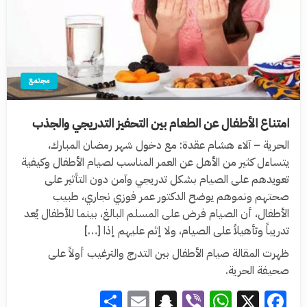
مجتمع
امتناع الأطفال عن الطعام بين التحفيز التدريجي والجذب
الحرية – آلاء هشام عقدة: مع دخول شهر رمضان المبارك،
يتساءل كثير من الأهل عن العمر المناسب لصيام الأطفال وكيفية
تعويدهم على الصيام بشكل تدريجي وآمن دون التأثير على
صحتهم ونموهم يوضح الدكتور عمر فوزي نجاري، طبيب
الأطفال، أن الصيام فرض على المسلم البالغ، بينما للأطفال يُعد
تدريباً وتأهيلاً على الصيام، ولا إثم عليهم إذا […]
ظهرت المقالة صيام الأطفال بين التدرج والترغيب أولاً على
صحيفة الحرية.
Share
Snapchat
Email
WhatsApp
Viber
Facebook
X