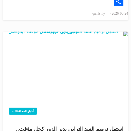
Email
Share
qamishly
2026-06-24
أخبار المحافظات
استهل ترميم السد الترابي بدير الزور كحل مؤقت..