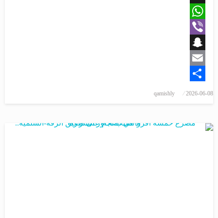
X
WhatsApp
Viber
Snapchat
Email
Share
qamishly
2026-06-08