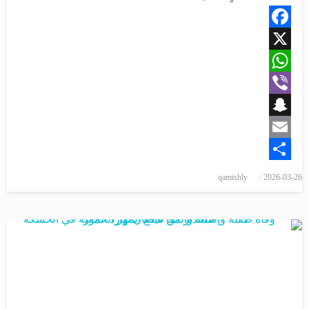
Facebook
X
WhatsApp
Viber
Snapchat
Email
Share
qamishly
2026-03-26