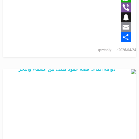
WhatsApp
Viber
Snapchat
Email
Share
qamishly
2026-04-24