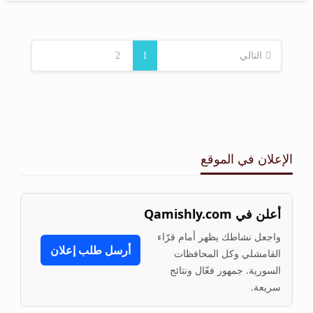
التالي
1
2
الإعلان في الموقع
أعلن في Qamishly.com
واجعل نشاطك يظهر أمام قرّاء
أرسل طلب إعلان
القامشلي وكل المحافظات
السورية. جمهور فعّال ونتائج
سريعة.