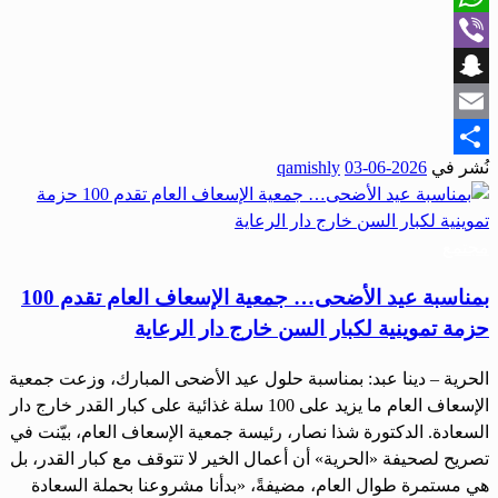
WhatsApp
Viber
Snapchat
Email
نُشر في
2026-06-03
qamishly
Share
مجتمع
بمناسبة عيد الأضحى… جمعية الإسعاف العام تقدم 100
حزمة تموينية لكبار السن خارج دار الرعاية
الحرية – دينا عبد: بمناسبة حلول عيد الأضحى المبارك، وزعت جمعية
الإسعاف العام ما يزيد على 100 سلة غذائية على كبار القدر خارج دار
السعادة. الدكتورة شذا نصار، رئيسة جمعية الإسعاف العام، بيّنت في
تصريح لصحيفة «الحرية» أن أعمال الخير لا تتوقف مع كبار القدر، بل
هي مستمرة طوال العام، مضيفةً، «بدأنا مشروعنا بحملة السعادة