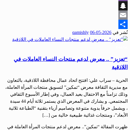
Viber
Snapchat
Email
نُشر في
2026-05-06
qamishly
Share
مجتمع
“تعزيز” .. معرض لدعم منتجات النساء العاملات في
اللاذقية
الحرية – سراب علي: افتتح اتحاد عمال محافظة اللاذقية، بالتعاون
مع مديرية الثقافة معرض “تمكين” لتسويق منتجات المرأة العاملة،
وذلك تزامناً مع الاحتفال بعيد العمال، وفي إطار الأسبوع الثقافي
المجتمعي. و يشارك في المعرض الذي يستمر ثلاثة أيام 44 سيدة
، ويشمل حرفاً يدوية متنوعة وتصاميم أزياء بتقنية “الطباعة ثلاثية
الأبعاد”، ومنتجات غذائية طبيعية خالية من […]
ظهرت المقالة “تمكين”.. معرض لدعم منتجات المرأة العاملة في