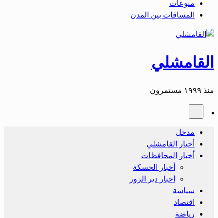
منوعات
المسافات بين المدن
القامشلي
منذ ١٩٩٩ مستمرون
مدخل
أخبار القامشلي
أخبار المحافظات
أخبار الحسكة
أحبار دير الزور
سياسة
اقتصاد
رياضة