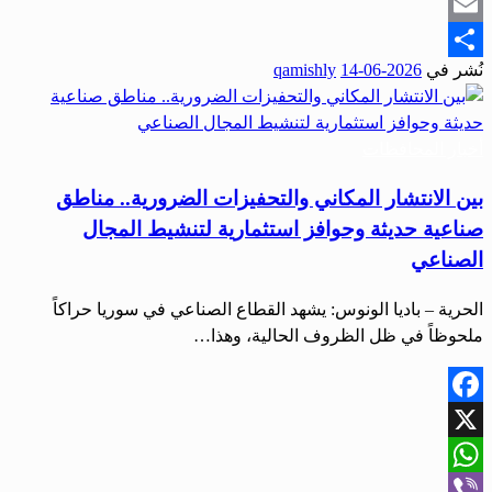
Snapchat
Email
نُشر في
2026-06-14
qamishly
Share
أخبار المحافظات
بين الانتشار المكاني والتحفيزات الضرورية.. مناطق
صناعية حديثة وحوافز استثمارية لتنشيط المجال
الصناعي
الحرية – باديا الونوس: يشهد القطاع الصناعي في سوريا حراكاً
ملحوظاً في ظل الظروف الحالية، وهذا…
Facebook
X
WhatsApp