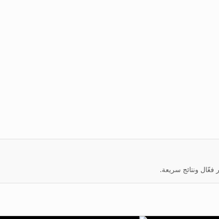
عّال ونتائج سريعة.