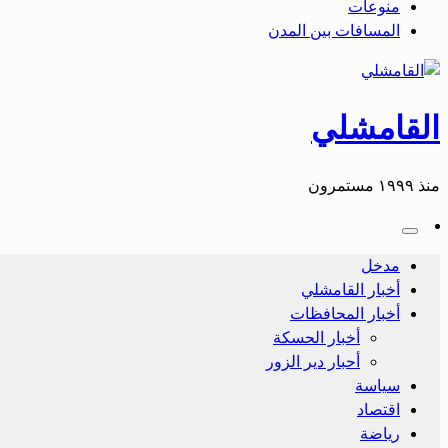
منوعات
المسافات بين المدن
القامشلي
منذ ١٩٩٩ مستمرون
مدخل
أخبار القامشلي
أخبار المحافظات
أخبار الحسكة
أحبار دير الزور
سياسة
اقتصاد
رياضة