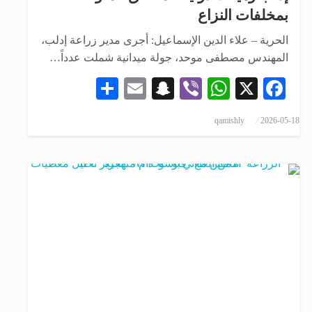
بمخلفات النزاع
الحرية – علاء الدين الإسماعيل: أجرى مدير زراعة إدلب،
المهندس مصطفى موحد، جولة ميدانية شملت عدداً…
Share
Snapchat
Email
WhatsApp
Viber
Facebook
X
qamishly
2026-05-18