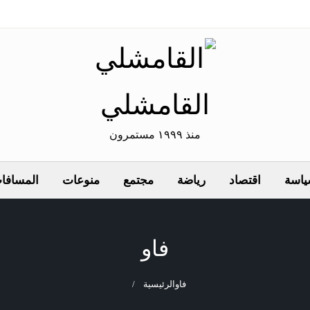
القامشلي
منذ ١٩٩٩ مستمرون
اسة
اقتصاد
رياضة
مجتمع
منوعات
المسافات
فاو
فاو
الرئيسية