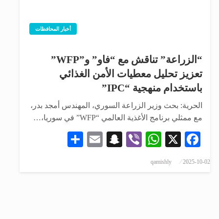
أخبار المحافظات
“الزراعة” تناقش مع “فاو” و”WFP”
تعزيز تحليل معطيات الأمن الغذائي
باستخدام منهجية “IPC”
الحرية: بحث وزير الزراعة السوري، المهندس أمجد بدر،
مع ممثلي برنامج الأغذية العالمي “WFP” في سوريا،…
Share
Snapchat
Email
WhatsApp
Viber
Facebook
X
qamishly
2025-10-02