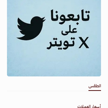
الطقس
طقس القامشلي
أسعار العملات