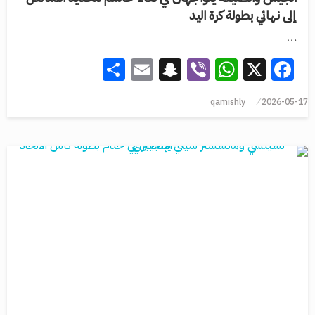
إلى نهائي بطولة كرة اليد
…
Share
Snapchat
Email
WhatsApp
Viber
Facebook
X
qamishly
2026-05-17